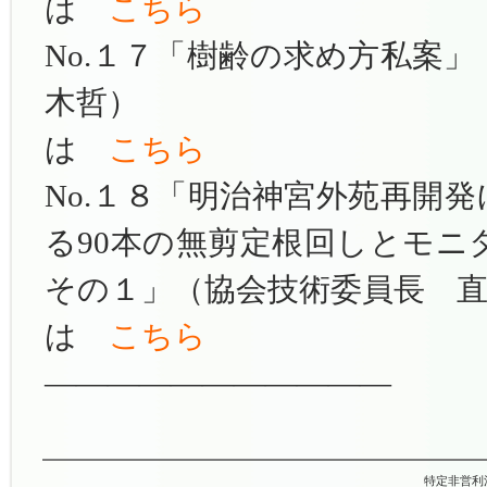
は
こちら
No.１７「樹齢の求め方私案」
木哲）
は
こちら
No.１８「明治神宮外苑再開
る90本の無剪定根回しとモ
その１」
（
協会技術委員長 
は
こちら
———————————
特定非営利