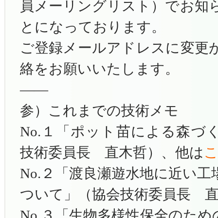
員メーリングリスト）でお知
とになっております。
ご登録メールアドレスに変更
絡をお願いいたします。
——
参）これまでの技術メモ
No.１「ポット苗による森づ
技術委員長 直木哲）、他は
No.２「渡良瀬遊水地に近い
ついて」（協会技術委員長 
No.３「生物多様性保全のた