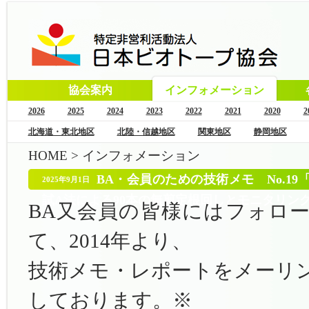
協会案内
インフォメーション
2026
2025
2024
2023
2022
2021
2020
2
北海道・東北地区
北陸・信越地区
関東地区
静岡地区
HOME
>
インフォメーション
BA・会員のための技術メモ No.1
2025年9月1日
試A法による90本の無剪定根回しとモニタリン
BA又会員の皆様にはフォロ
て、
2014年より、
技術メモ・レポートを
メーリ
しております。※