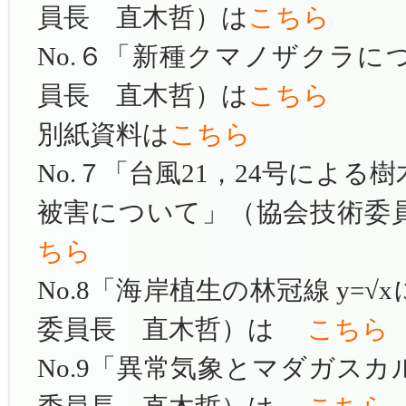
員長 直木哲）は
こちら
No.６「新種クマノザクラに
員長 直木哲）は
こちら
別紙資料は
こちら
No.７「台風21，24号によ
被害について」（協会技術委
ちら
No.8「海岸植生の林冠線 y=
委員長 直木哲）
は
こちら
No.9「異常気象とマダガス