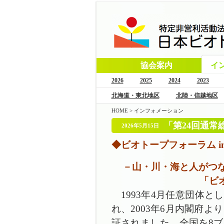
協会案内
イ
2026
2025
2024
2023
北海道・東北地区
北陸・信越地区
HOME
>
インフォメーション
「第24回通常
2026年5月15日
◆ビオトープフォーラム in 
－⼭・川・海と⼈がつ
「ビオ
1993年4月任意団体と
れ、2003年6月内閣府
証されました。全国を8