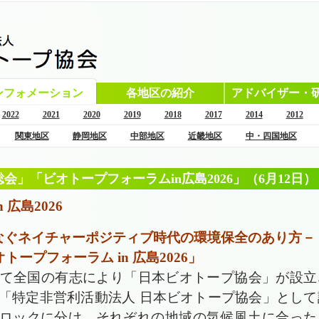
ンフォメーション
各地区の紹介
アドバイザー・
2022
2021
2020
2019
2018
2017
2014
2012
関東地区
静岡地区
中部地区
近畿地区
中・四国地区
総会」「ビオトープフォーラムin広島2026」（6月12日）
広島2026
なぐネイチャーポジティブ時代の環境保全のあり⽅－
トープフォーラム in 広島2026」
して全国の有志により「日本ビオトープ協会」が設立
より「特定非営利活動法人 日本ビオトープ協会」として
ブロックに分け、それぞれの地域の気候風土に合った