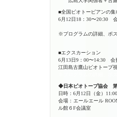
広島大学関係者＋古鷹
■全国ビオトーピアンの
6月12日18：30〜20:30 
※プログラムの詳細、ポ
■エクスカーション
6月13日9：00〜14:30
江⽥島古鷹⼭ビオトープ
※プログラムの詳細、ポ
◆日本ビオトープ協会 第
日時：6月12日（金）11:0
会場：エールエール RO
ル館６F会議室