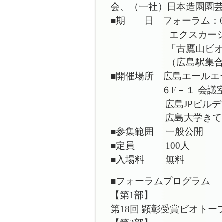
会、（一社）日本造園園芸
■期 日 フォーラム：6月1
エクスカーション（視察
「古鷹山ビオト
（広島駅集合
■開催場所 広島エールエ
６F－１ 会議室RO
広島JPビルディング 
広島大学きてみんさ
■参集範囲 一般公開
■定員 100人
■入場料 無料
■フォーラムプログラム
【第1部】
第18回 顕彰受賞ビオ