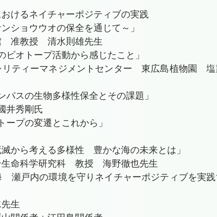
におけるネイチャーポジティブの実践
サンショウウオの保全を通じて～
」
 准教授 清水則雄先生
のビオトープ活動から感じたこと」
ティーマネジメントセンター 東広島植物園 塩
ンパスの生物多様性保全とその課題」
1年 國井秀剛氏
トープの変遷とこれから」
プ
死滅から考える多様性 豊かな海の未来とは」
命科学研究科 教授 海野徹也先生
海 瀬戸内の環境を守りネイチャーポジティブを実践
先生