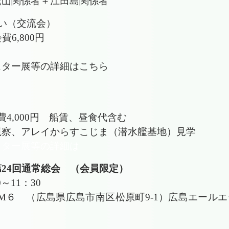
山関係者＋江田島関係者
集い（交流会）
会費6,800円
スター展等の詳細は
こちら
 会費4,000円 船賃、昼食代含む
視察、アレイからすこじま（潜⽔艦基地）⾒学
スター展等の詳細は
24回通常総会 （会員限定）
0～11：30
OM６ （広島県広島市南区松原町9-1）広島エールエ