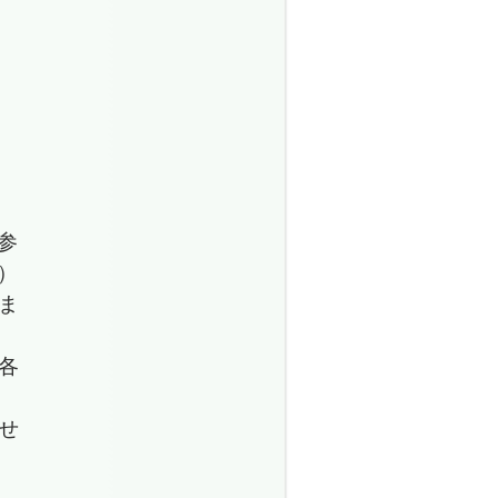
参
）
ま
各
せ