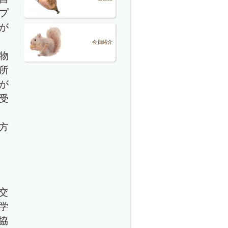
プ
が
会員紹介
物
所
が
受
方
交
学
協