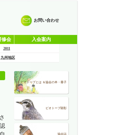
お問い合わせ
研修会
入会案内
2011
九州地区
ビオトープとは ＆協会の本・冊子
ビオトープ顕彰
さ
認
自
協会誌