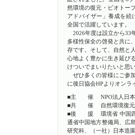
然環境の復元・ビオトー
アドバイザー」養成を続け
全国で活躍しています。
2026年度は設立から3
多様性保全の啓発と共に
存です。そして、自然と
心地よく豊かに生き延び
けついでまいりたいと思
ぜひ多くの皆様にご参加
に後日協会HPよりオンラ
■主 催 NPO法人日
■共 催 自然環境復元
■後 援 環境省 中国
通省中国地方整備局、広
研究科、（一社）日本造園