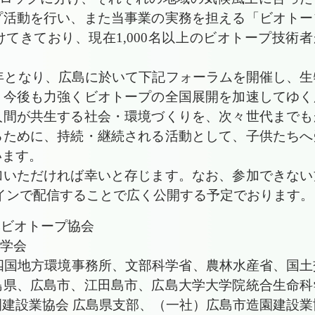
プ活動を行い、また当事業の実務を担える「ビオトー
てきており、現在1,000名以上のビオトープ技術者
3年となり、広島に於いて下記フォーラムを開催し、生
、今後も力強くビオトープの全国展開を加速してゆく
人間が共生する社会・環境づくりを、次々世代までも
るために、持続・継続される活動として、子供たちへ
います。
いただければ幸いと存じます。なお、参加できない
インで配信することで広く公開する予定でおります。
本ビオトープ協会
学会
四国地方環境事務所、文部科学省、農林水産省、国土
島県、広島市、江田島市、広島大学大学院統合生命科
建設業協会 広島県支部、（一社）広島市造園建設業