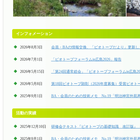
インフォメーション
2026年8月3日
会員・BAの情報交換、「ビオトープだより」更新し
2026年7月1日
「ビオトープフォーラムin広島2026」報告
2026年5月15日
「第24回通常総会」「ビオトープフォーラムin広島202
2026年5月8日
第18回ビオトープ顕彰（2026年度募集）受賞ビオ
2025年9月1日
BA・会員のための技術メモ No.19「明治神宮外
活動の実績
2025年12月10日
研修会テキスト『ビオトープの基礎知識 改訂版』（2
2025年9月1日
BA・会員のための技術メモ No.19「明治神宮外