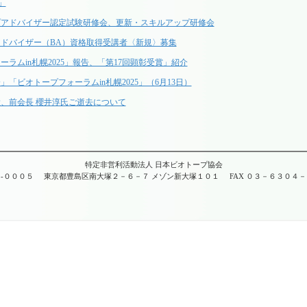
」
プアドバイザー認定試験研修会、更新・スキルアップ研修会
ドバイザー（BA）資格取得受講者〈新規〉募集
ラムin札幌2025」報告、「第17回顕彰受賞」紹介
」「ビオトープフォーラムin札幌2025」（6月13日）
、前会長 櫻井淳氏ご逝去について
特定非営利活動法人 日本ビオトープ協会
-０００５
東京都豊島区南大塚２－６－７ メゾン新大塚１０１
FAX ０３－６３０４