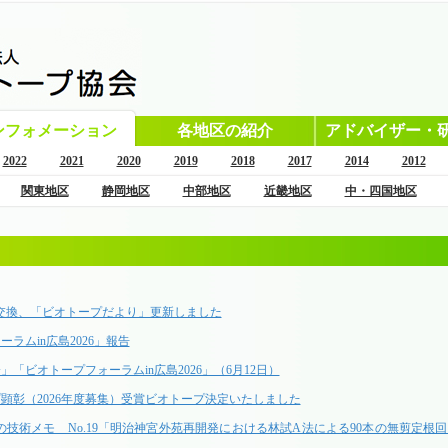
ンフォメーション
各地区の紹介
アドバイザー・
2022
2021
2020
2019
2018
2017
2014
2012
関東地区
静岡地区
中部地区
近畿地区
中・四国地区
交換、「ビオトープだより」更新しました
ラムin広島2026」報告
」「ビオトープフォーラムin広島2026」（6月12日）
プ顕彰（2026年度募集）受賞ビオトープ決定いたしました
の技術メモ No.19「明治神宮外苑再開発における林試A法による90本の無剪定根