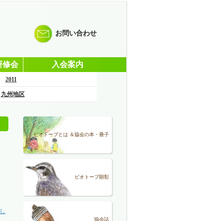
お問い合わせ
研修会
入会案内
2011
九州地区
ビオトープとは ＆協会の本・冊子
ビオトープ顕彰
回し
協会誌