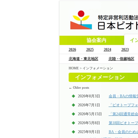
協会案内
イ
2026
2025
2024
2023
北海道・東北地区
北陸・信越地区
HOME
>
インフォメーション
インフォメーション
←
Older posts
2026年8月3日
会員・BAの情報
2026年7月1日
「ビオトープフォー
2026年5月15日
「第24回通常総会
2026年5月8日
第18回ビオトー
2025年9月1日
BA・会員のため