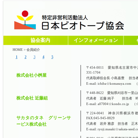
協会案内
インフォメーション
HOME
>
会員紹介
1
2
3
4
5
〒454-0011 愛知県名古屋市中川区山
331-1704
株式会社小桝屋
代表取締役会長 小島嘉豊 担当者
E-mail: ichiba☆komasuya.co
〒448-8622 愛知県刈谷市一里山町伐払1
株式会社 近藤組
代表者 近藤 純子 担当者 時
E-mail: a07004☆kondo.co.jp
〒224-0041 神奈川県横浜市都筑
サカタのタネ グリーンサ
FAX:045-945-8829
代表者 岩井 雅彦 担当者 正
ービス株式会社
E-mail: ryoji.masaki☆sakata-se