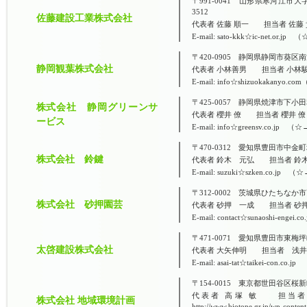
〒991-0041 山形県寒河江市大字寒河江
3512
佐藤建設工業株式会社
代表者 佐藤 順一 担当者 佐
E-mail: sato-kkk☆ic-net.or.j
〒420-0905 静岡県静岡市葵区南沼上3-23
静岡観葉株式会社
代表者 小林善男 担当者 小
E-mail: info☆shizuokakanyo.
〒425-0057 静岡県焼津市下小田508番
株式会社 静岡グリーンサ
代表者 櫻井 僚 担当者 櫻井
ービス
E-mail: info☆greensv.co.jp 
〒470-0312 愛知県豊田市中金町塚ノ本1
株式会社 鈴鍵
代表者 鈴木 元弘 担当者 鈴
E-mail: suzuki☆szken.co.jp 
〒312-0002 茨城県ひたちなか市高野48
株式会社 砂押園芸
代表者 砂押 一成 担当者 砂
E-mail: contact☆sunaoshi-enge
〒471-0071 愛知県豊田市東梅坪町10-3
太啓建設株式会社
代表者 大矢伸明 担当者 浅
E-mail: asai-tat☆taikei-con.co
〒154-0015 東京都世田谷区桜新町2-22
代表者 高塚 敏 担当者
株式会社 地域環境計画
http://www.biotope.gr.jp/wp-conten