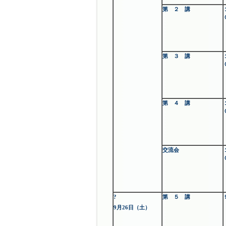
第 ２ 講
第 ３ 講
第 ４ 講
交流会
?
第 ５ 講
9月26日（土）