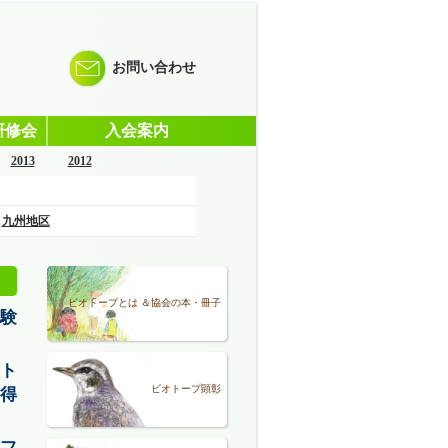
お問い合わせ
研修会
入会案内
2013
2012
九州地区
ビオトープとは ＆協会の本・冊子
験
ト
ビオトープ顕彰
得
フ