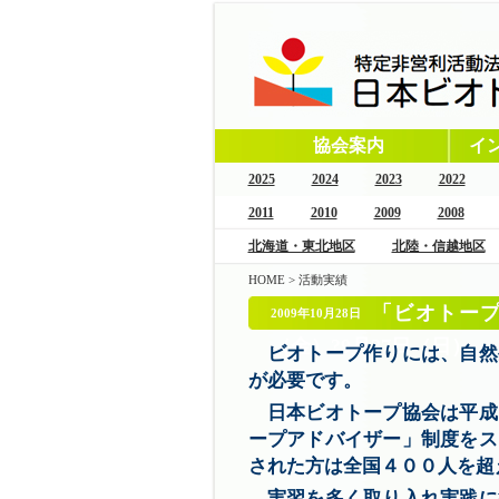
協会案内
イ
2025
2024
2023
2022
2011
2010
2009
2008
北海道・東北地区
北陸・信越地区
HOME
>
活動実績
「ビオトープ
2009年10月28日
（金）?9月27日（日）
ビオトープ作りには、自然
が必要です。
日本ビオトープ協会は平成
ープアドバイザー」制度をス
された方は全国４００人を超
実習を多く取り入れ実践に