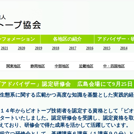
ンフォメーション
各地区の紹介
アドバイザー・
2021
2020
2019
2018
2017
2016
2015
2014
関東地区
静岡地区
中部地区
近畿地区
中・四国地区
アドバイザー」認定研修会 広島会場にて9月25日
生態系に関する広範かつ高度な知識を基盤とした実践的経
１４年からビオトープ技術者を認定する資格として「ビオ
タートいたしました。認定研修会を受講し、認定資格を取
えており、研修会で得た成果を活かして活躍しています。
役立つ研修会として、基礎講座６講座（１講座９０分）と