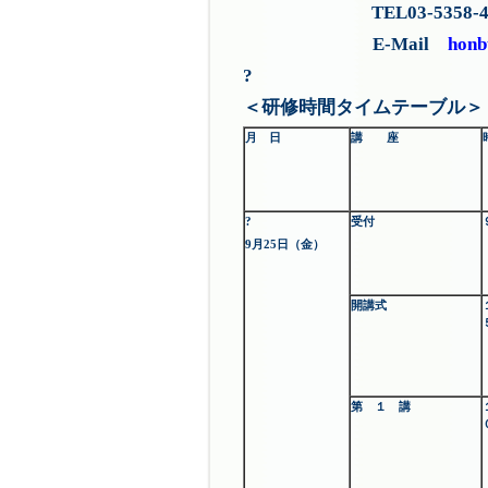
TEL03-5358-4341 F
E-Mail
honb
?
＜研修時間タイムテーブル＞
月 日
講 座
?
受付
9月25日（金）
開講式
第 １ 講