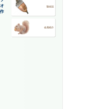
オ
協会誌
作
会員紹介