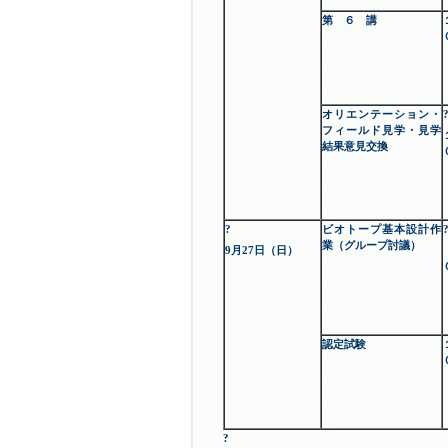
第 ６ 講
オリエンテーション・
フィールド見学・見学
結果意見交換
?
ビオトープ基本設計作
業（グループ討議）
9月27日（日）
認定試験
?