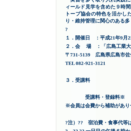
ィールド見学を含めた９時間
トープ協会の特色を活かし
り・維持管理に関心のある
?
１．開催日 ：平成21年9月2
２．会 場 ：「広島工業大学
〒731-5139 広島県広
TEL 082-921-3121
３．受講料
会員 
受講料・登録料※ 
※会員は会費から補助が
?注）?? 宿泊費・食事代等