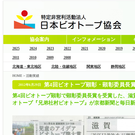
協会案内
インフォメーション
2025
2024
2023
2022
2021
2020
2019
2
2011
2010
2009
2008
北海道・東北地区
北陸・信越地区
関東地区
静岡地区
HOME
>
活動実績
第4回ビオトープ顕彰・顕彰委員長
2012年6月29日
新聞、毎日新聞、近江八幡市広報誌に掲載され
第4回ビオトープ顕彰で顕彰委員長賞を受賞した、滋
オトープ『兄弟社村ビオトープ』が京都新聞と毎日