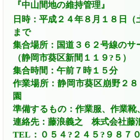
『中山間地の維持管理』
日時：平成２４年８月１８日（
まで
集合場所：国道３６２号線のサ
（静岡市葵区新間１１９?５）
集合時間：午前７時１５分
作業場所：静岡市葵区崩野２８
園
準備するもの：作業服、作業靴
連絡先：藤浪義之 株式会社藤
TEL：０５４?２４５?９８７