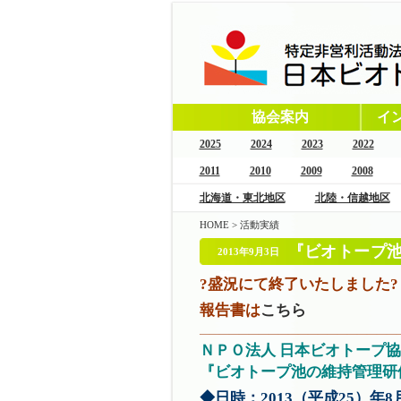
協会案内
イ
2025
2024
2023
2022
2011
2010
2009
2008
北海道・東北地区
北陸・信越地区
HOME
>
活動実績
『ビオトープ
2013年9月3日
書
?盛況にて終了いたしました?
報告書は
こちら
————————————————————
ＮＰＯ法人 日本ビオトープ協
『ビオトープ池の維持管理研
◆日時：2013（平成25）年8月2