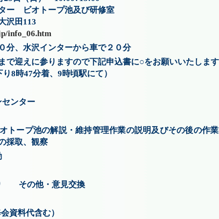
ター ビオトープ池及び研修室
沢田113
jp/info_06.htm
０分、水沢インターから車で２０分
まで迎えに参りますので下記申込書に○をお願いいたします
下り8時47分着、9時頃駅にて）
ンセンター
オトープ池の解説・維持管理作業の説明及びその後の作業
の採取、観察
動
えり その他・意見交換
研修会資料代含む）