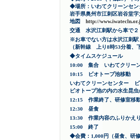
◆場所：いわてクリーンセン
岩手県奥州市江刺区岩谷堂字大
地図
http://www.iwatecln.or.
交通 水沢江刺駅から車で２
※お車でない方は水沢江刺駅
（新幹線 上り8時53分着、
◆タイムスケジュール
10:00 集合 いわてクリー
10:15 ビオトープ池移動
いわてクリーンセンター ビ
ビオトープ池の内の水生昆虫
12:15 作業終了、研修室移
12:30 昼食
13:30 作業内容のふりか
15:00 終了
◆会費：1,000円（昼食、