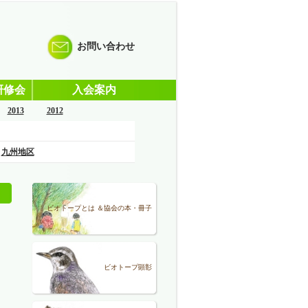
お問い合わせ
研修会
入会案内
2013
2012
九州地区
ビオトープとは ＆協会の本・冊子
ビオトープ顕彰