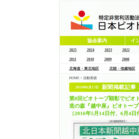
協会案内
イ
2025
2024
2023
2022
2011
2010
2009
2008
北海道・東北地区
北陸・信越地区
HOME
>
活動実績
新聞掲載記事
2016年6月17日
プ空間『婦負の風』」（
第8回ビオトープ顕彰でビオ
造の森『越中座』ビオトープ
（2016年5月14日付、6月4日