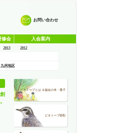
お問い合わせ
研修会
入会案内
2013
2012
九州地区
ビオトープとは ＆協会の本・冊子
創
。
ビオトープ顕彰