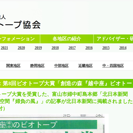
ンフォメーション
各地区の紹介
アドバイザー・
2021
2020
2019
2018
2017
2016
2015
2014
関東地区
静岡地区
中部地区
近畿地区
中・四国地区
：第8回ビオトープ大賞「創造の森『越中座』ビオトー
富山県）
トープ大賞を受賞した、富山市婦中町島本郷「北日本新聞 
空間『婦負の風』」の記事が北日本新聞に掲載されました
付）