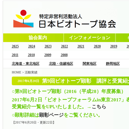
協会案内
インフォメーション
2025
2024
2023
2022
2021
2020
2019
2
2011
2010
2009
2008
北海道・東北地区
北陸・信越地区
関東地区
静岡地区
HOME
>
活動実績
第9回ビオトープ顕彰 講評と受賞紹
2017年6月20日
○第9回ビオトープ顕彰（2016（平成28）年度募集）
2017年6月2日「ビオトープフォーラムin東京201
受賞紹介一覧をUPいたしました。→
こちら
○顕彰詳細は
顕彰ページ
をご覧ください。
【2017年6月20日・更新22日】