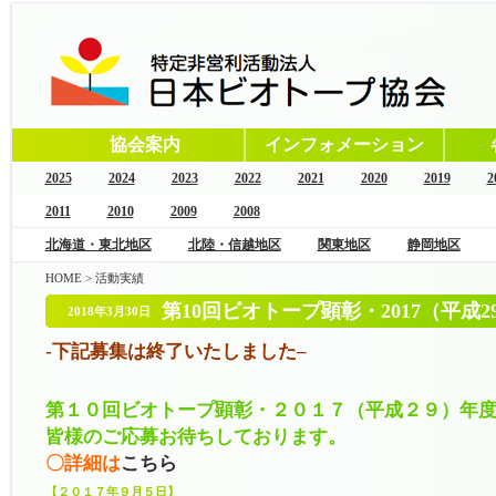
協会案内
インフォメーション
2025
2024
2023
2022
2021
2020
2019
2
2011
2010
2009
2008
北海道・東北地区
北陸・信越地区
関東地区
静岡地区
HOME
>
活動実績
第10回ビオトープ顕彰・2017（平成
2018年3月30日
-下記募集は終了いたしました
–
第１０回ビオトープ顕彰・２０１７（平成２９）年度
皆様のご応募お待ちしております。
〇詳細は
こちら
【２０１７年９月５日】