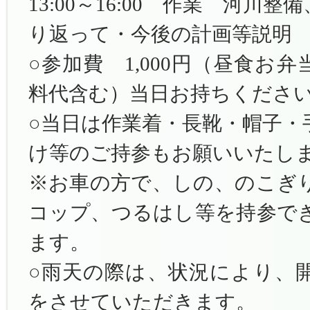
13:00～16:00 作業 河川
り返って・今後の計画等説明
○参加費 1,000円（昼食お
料代含む）当日お持ちくださ
○当日は作業着・長靴・帽子・
け等のご持参もお願いいたし
※お車の方で、しの、のこぎ
コップ、つるはし等を持参で
ます。
○雨天の際は、状況により、
をさせていただきます。