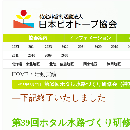
協会案内
インフォメーション
2025
2024
2023
2022
2021
2020
2019
2
2011
2010
2009
2008
北海道・東北地区
北陸・信越地区
関東地区
静岡地区
HOME
>
活動実績
第39回ホタル水路づくり研修会（神奈
2018年11月27日
―下記終了いたしました－
——————————————
第39回ホタル水路づくり研