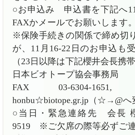
○お申込み 申込書を下記へ1
FAXかメールでお願いします
※保険手続きの関係で締め切
が、11月16-22日のお申込
（23日以降は下記櫻井会長携
日本ビオトープ協会事務局
FAX 03-6304
honbu☆biotope.gr.jp（
○当日・緊急連絡先 会長 櫻井 
9519 ※ご欠席の際等必ずご