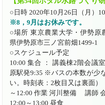
【第54回ホタル水路づくり
○日時 2020年10月26日（月）10
※8，9月はお休みです。
○場所 東京農業大学・伊勢原農場
県伊勢原市三ノ宮前畑1499-1
○スケジュール予定
10:00 集合 ： 講義棟2階会
原駅発9:35 ※バスの本数が
い。時刻表：2枚目又は裏面）
～12:00 作業 河川整備 講師
12:00～13:00 昼食