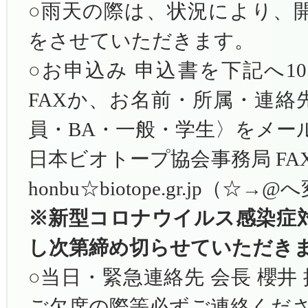
○雨天の際は、状況により、
をさせていただきます。
○お申込み 申込書を下記へ1
FAXか、お名前・所属・連絡
員・BA・一般・学生〉をメー
日本ビオトープ協会事務局 FAX 03
honbu☆biotope.gr.jp（
※新型コロナウイルス感染症
し次第締め切らせていただき
○当日・緊急連絡先 会長 櫻井 携帯 0
ご欠席の際等必ずご連絡くだ