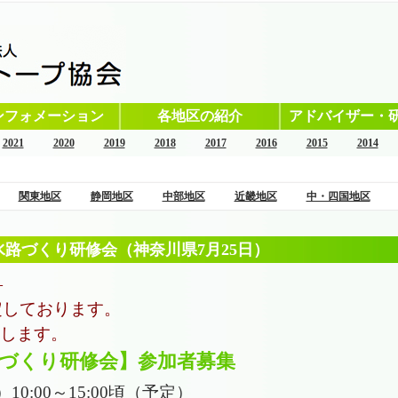
ンフォメーション
各地区の紹介
アドバイザー・
2021
2020
2019
2018
2017
2016
2015
2014
関東地区
静岡地区
中部地区
近畿地区
中・四国地区
水路づくり研修会（神奈川県7月25日）
―
定しております。
たします。
づくり研修会】参加者募集
）10:00～15:00頃（予定）