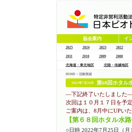
協会案内
イ
2025
2024
2023
2022
2011
2010
2009
2008
北海道・東北地区
北陸・信越地区
HOME
>
活動実績
第68回ホタル
2022年7月26日
―下記終了いたしました
次回は１０月１７日を予
ご案内は、8月中にUPい
【第６８回ホタル水路
○日時 2022年7月25日（月