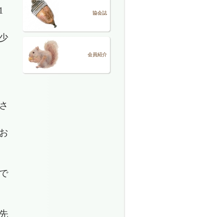
1
協会誌
が少
会員紹介
さ
お
で
先