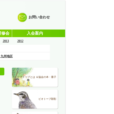
お問い合わせ
研修会
入会案内
2013
2012
九州地区
ビオトープとは ＆協会の本・冊子
ビオトープ顕彰