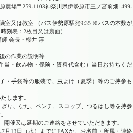
農場〒259-1103神奈川県伊勢原市三ノ宮前畑1499-
2階会議室又は教室 （バス伊勢原駅発9:35 ※バスの本数
時刻表：2枚目又は裏面）
講師 会長・櫻井 淳
、今後の作業の説明等
昼食お弁当・飲み物・保険・資料代含む）当日お持ちくだ
帽子・手袋等の服装で、虫よけ（夏季）等のご持参も
いたします。
こぎり、なた、ペンチ、スコップ、つるはし等を持参
す。
、開催又は延期のご連絡をさせていただきます。
へ7月13日（水）までにFAXか、お名前・所属・連絡