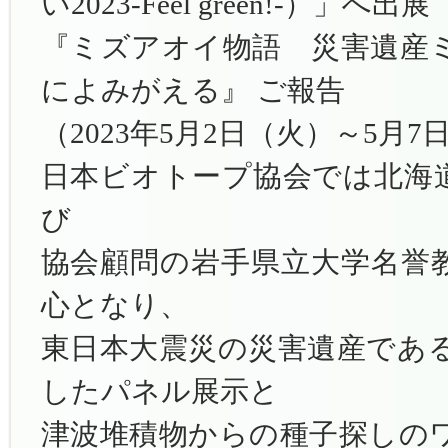
い2023‑Feel green!-）」へ出展
『ミズアオイ物語 災害遺産
によみがえる』 ご報告
（2023年5月2日（火）～5月
日本ビオトープ協会では北海
び
協会顧問の岩手県立大学名誉
心となり、
東日本大震災の災害遺産であ
したパネル展示と
津波堆積物からの種子探しの