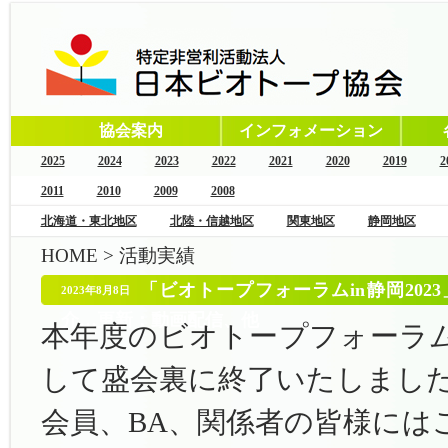
協会案内
インフォメーション
2025
2024
2023
2022
2021
2020
2019
2
2011
2010
2009
2008
北海道・東北地区
北陸・信越地区
関東地区
静岡地区
HOME
>
活動実績
「ビオトープフォーラムin静岡202
2023年8月8日
介…更新：動画配信、他
本年度のビオトープフォーラ
して盛会裏に終了いたしまし
会員、BA、関係者の皆様には