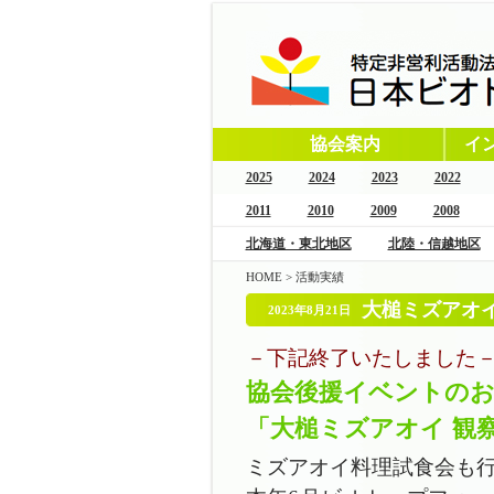
協会案内
イ
2025
2024
2023
2022
2011
2010
2009
2008
北海道・東北地区
北陸・信越地区
HOME
>
活動実績
大槌ミズアオイ
2023年8月21日
－下記終了いたしました
協会後援イベントの
「大槌ミズアオイ 観
ミズアオイ料理試食会