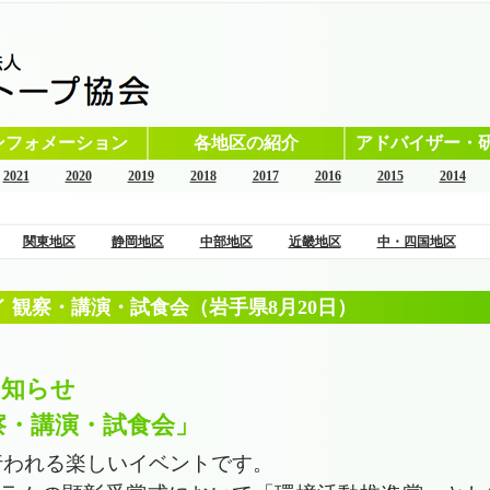
ンフォメーション
各地区の紹介
アドバイザー・
2021
2020
2019
2018
2017
2016
2015
2014
関東地区
静岡地区
中部地区
近畿地区
中・四国地区
 観察・講演・試食会（岩手県8月20日）
－
お知らせ
察・講演・試食会」
も行われる楽しいイベントです。