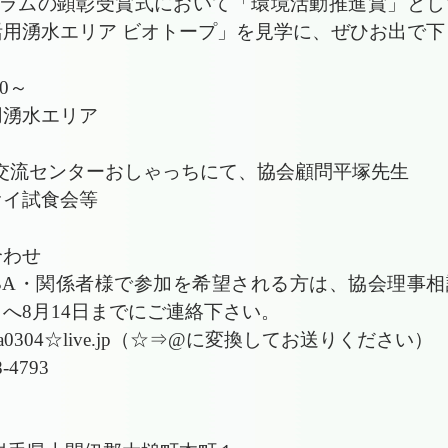
ーラムの顕彰受賞式において「環境活動推進賞」とし
用湧水エリア ビオトープ」を見学に、ぜひお出で下
00～
用湧水エリア
化交流センターおしゃっちにて、協会顧問平塚先
試食会等
合わせ
BA・関係者様で
参加を希望される方は、協会理事相
へ8月14日までにご連絡下さい。
0304☆live.jp（☆⇒@に変換してお送りください）
4793