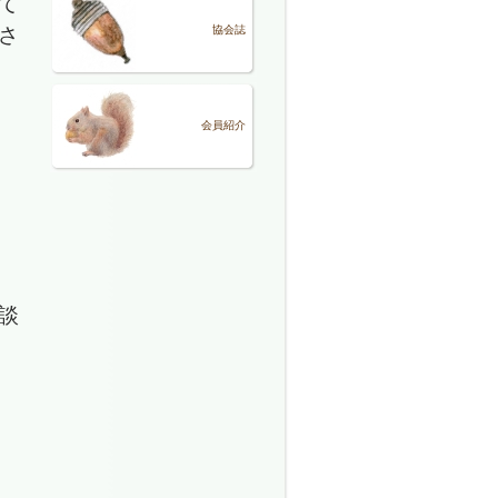
て
さ
協会誌
会員紹介
生
談