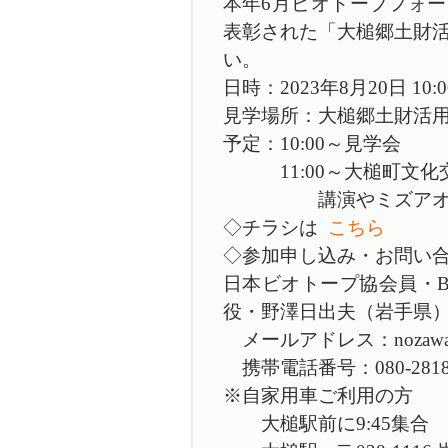
本年6月ビオトープフォ
表彰された
「大槌郷土財活
い。
日時：2023年8月20日 10:
見学場所：大槌郷土財活
予定：10:00～見学会
11:00～大槌町文
講演やミズアオイ
◇チラシは
こちら
◇参加申し込み・お問い
日本ビオトープ協会員・
役・野澤日出夫（岩手県）
メールアドレス：nozawa
携帯電話番号：080-2818-
※自家用車ご利用の方
大槌駅前に9:45集合