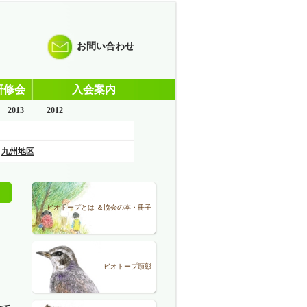
お問い合わせ
研修会
入会案内
2013
2012
九州地区
ビオトープとは ＆協会の本・冊子
ビオトープ顕彰