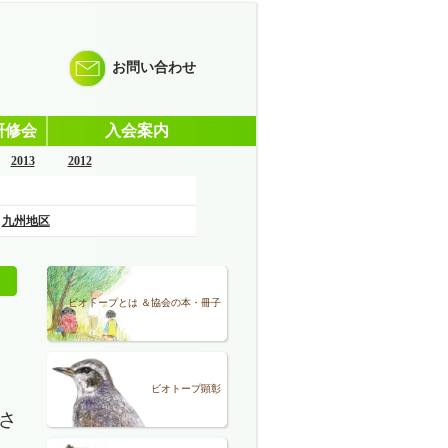
お問い合わせ
研修会
入会案内
2013
2012
九州地区
ビオトープとは ＆協会の本・冊子
ビオトープ顕彰
さ