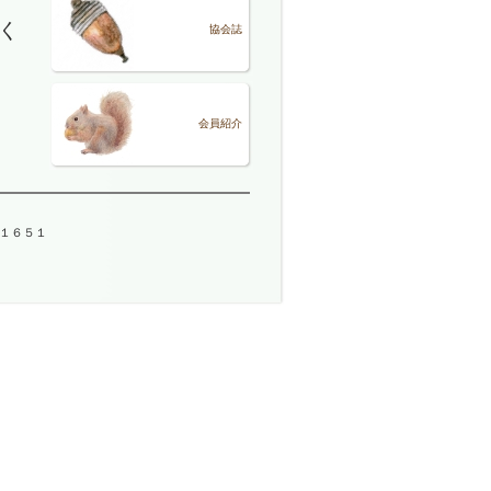
く
協会誌
会員紹介
－１６５１