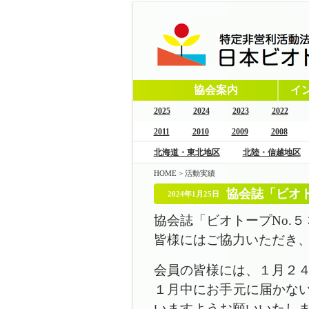
協会案内
イ
2025
2024
2023
2022
2011
2010
2009
2008
北海道・東北地区
北陸・信越地区
HOME
>
活動実績
協会誌「ビオト
2024年1月25日
協会誌「ビオトープNo.
皆様にはご協力いただき
会員の皆様には、１月２
１月中にお手元に届かな
いますようお願いいたし