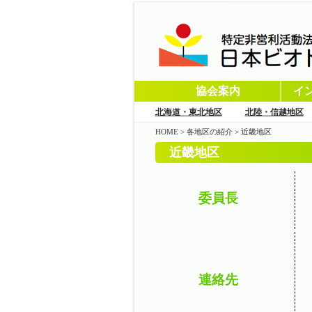
協会案内
イ
北海道・東北地区
北陸・信越地区
HOME
>
各地区の紹介
>
近畿地区
近畿地区
委員長
連絡先