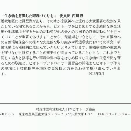
「生き物を意識した環境づくりを 」 委員長 西川 勝
近畿地区には琵琶湖があり、その水が京阪神へと流れる大変重要な役割を果
たしている湖であることからも、ビオトープをはじめとする永続的な保全活
動や地球環境を守るための活動並び他の会との共同での啓発活動などを行っ
ていくことが重要でありますことから、琵琶湖を中心として、その京阪神へ
の自然環境保全への様々な先進的な取り組みや周辺環境においての研究・研
修活動にも積極的に取組んでいきたいと考えています。生物多様性や生態系
を守りながら維持することの重要性が高まっていることからも、これまでと
同じく協力と指導を行い環境学習の場をはじめ様々な生き物の生息空間を守
るための取組と、ビオトープアドバイザー講習会の開催またビオトープ作り
の現場にも技能指導を地区委員皆様と力を合わせて取り組んでいきま
す。 2013年5月
特定非営利活動法人 日本ビオトープ協会
-０００５
東京都豊島区南大塚２－６－７ メゾン新大塚１０１
FAX ０３－６３０４