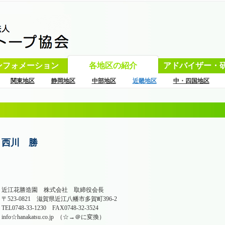
ンフォメーション
各地区の紹介
アドバイザー・
関東地区
静岡地区
中部地区
近畿地区
中・四国地区
西川 勝
近江花勝造園 株式会社 取締役会長
〒523-0821 滋賀県近江八幡市多賀町396-2
TEL0748-33-1230 FAX0748-32-3524
info☆hanakatsu.co.jp （☆→＠に変換）