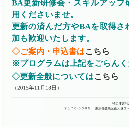
BA更新研修会・スキルアップ
用くださいませ。
更新の済んだ方やBAを取得さ
加も歓迎いたします。
◇ご案内・申込書は
こちら
※プログラムは上記をごらんく
◇更新全般については
こちら
（2015年11月18日）
特定非営利
〒１７０-０００５
東京都豊島区南大塚２－